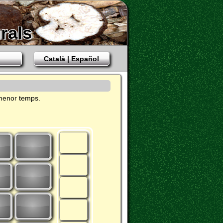
rals
Català | Español
 menor temps.