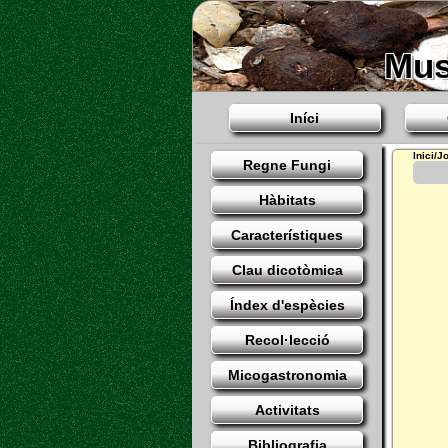
Mus
Iní­ci
Inici/J
Regne Fungi
Hàbitats
Característiques
Clau dicotòmica
Índex d'espècies
Recol·lecció
Micogastronomia
Activitats
Bibliografia