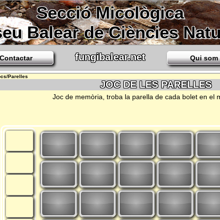
Secció Micològica
eu Balear de Ciències Natu
fungibalear.net
Contactar
Qui som
ocs/Parelles
JOC DE LES PARELLES
Joc de memòria, troba la parella de cada bolet en el