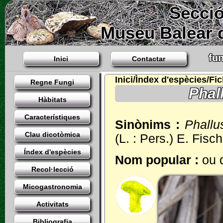
Secció
Museu Balear d
fun
Inici
Contactar
Inici/Ìndex d'espècies/Fi
Regne Fungi
Phal
Hàbitats
Característiques
Sinònims :
Phallu
Clau dicotòmica
(L. : Pers.) E. Fisch
Índex d'espècies
Nom popular :
ou 
Recol·lecció
Micogastronomia
Activitats
Bibliografia