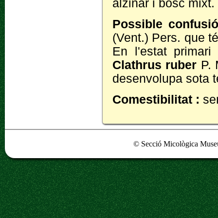
alzinar i bosc mixt.
Possible confusi
(Vent.) Pers. que té
En l'estat primar
Clathrus ruber
P. 
desenvolupa sota t
Comestibilitat :
se
© Secció Micològica Museu