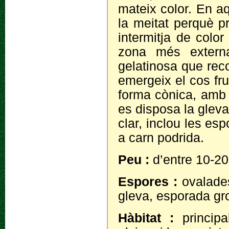
mateix color. En aq
la meitat perquè p
intermitja de color
zona més externa
gelatinosa que recob
emergeix el cos fruc
forma cònica, amb 
es disposa la gleva
clar, inclou les es
a carn podrida.
Peu :
d’entre 10-20
Espores :
ovalade
gleva, esporada gro
Hàbitat :
princip