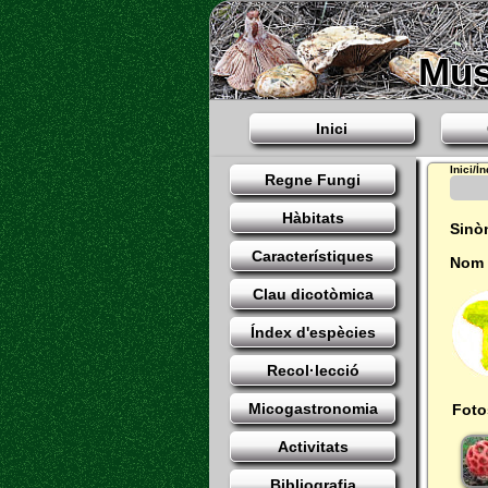
Mus
Inici
Inici/Ì
Regne Fungi
Hàbitats
Sinò
Característiques
Nom 
Clau dicotòmica
Índex d'espècies
Recol·lecció
Micogastronomia
Foto
Activitats
Bibliografia