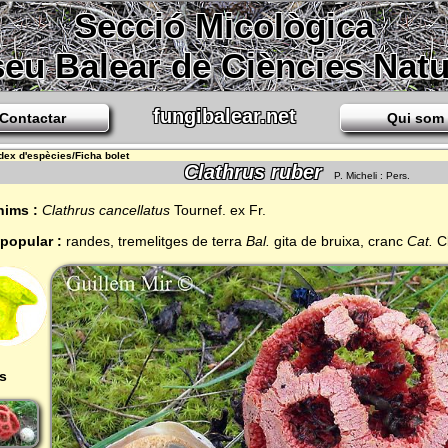
Secció Micològica
eu Balear de Ciències Natu
fungibalear.net
Contactar
Qui som
ndex d'espècies/Ficha bolet
Clathrus ruber
P. Micheli : Pers.
nims :
Clathrus cancellatus
Tournef. ex Fr.
popular :
randes, tremelitges de terra
Bal.
gita de bruixa, cranc
Cat.
C
s