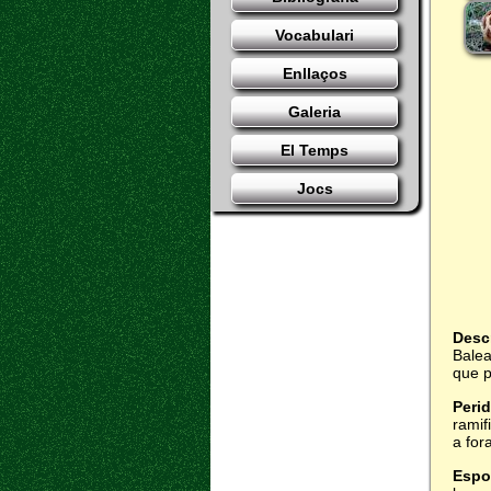
Vocabulari
Enllaços
Galeria
El Temps
Jocs
Desc
Balea
que p
Perid
ramif
a fora
Espo