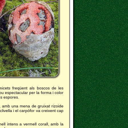
icets freqüent als boscos de les
u espectacular per la forma i color
es espores.
c, amb una mena de gruixat rizoide
livella i el carpòfor va creixent cap
ell intens a vermell corall, amb la