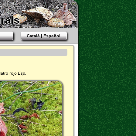
rals
Català | Español
latro rojo
Esp.