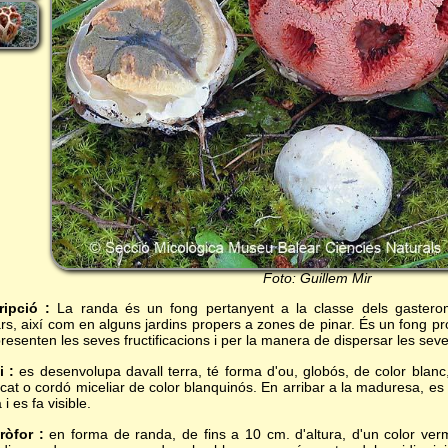
Foto: Guillem Mir
ripció :
La randa és un fong pertanyent a la classe dels gasterom
rs, així com en alguns jardins propers a zones de pinar. És un fong pro
resenten les seves fructificacions i per la manera de dispersar les sev
i :
es desenvolupa davall terra, té forma d'ou, globós, de color blan
icat o cordó miceliar de color blanquinós. En arribar a la maduresa, es c
 i es fa visible.
ròfor :
en forma de randa, de fins a 10 cm. d'altura, d'un color verm