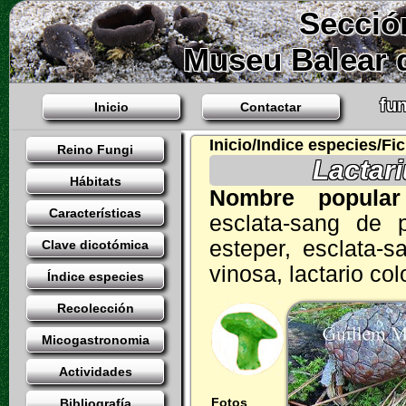
Secció
Museu Balear d
fun
Inicio
Contactar
Inicio/Indice especies/Fi
Reino Fungi
Lactari
Hábitats
Nombre popul
Características
esclata-sang de p
esteper, esclata-s
Clave dicotómica
vinosa, lactario co
Índice especies
Recolección
Micogastronomia
Actividades
Fotos
Bibliografía