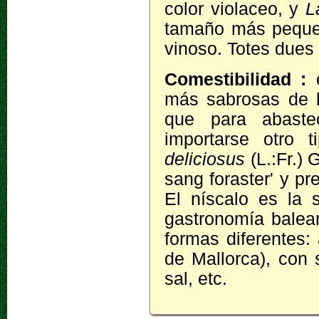
color violaceo, y
L
tamaño más pequeñ
vinoso. Totes dues
Comestibilidad :
más sabrosas de l
que para abaste
importarse otro 
deliciosus
(L.:Fr.) 
sang foraster' y pr
El níscalo es la
gastronomía balea
formas diferentes: a
de Mallorca), con
sal, etc.